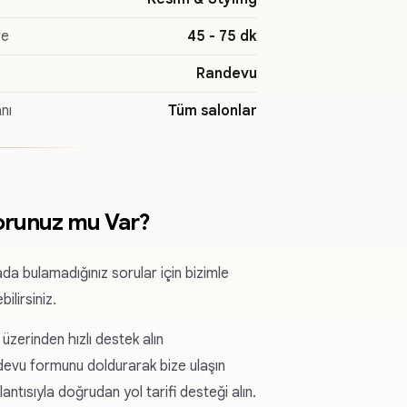
re
45 - 75 dk
Randevu
nı
Tüm salonlar
orunuz mu Var?
da bulamadığınız sorular için bizimle
bilirsiniz.
zerinden hızlı destek alın
devu formunu doldurarak bize ulaşın
antısıyla doğrudan yol tarifi desteği alın.