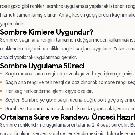
rose gold gibi renkler, sombre uygulaması yapılarak istenen ren
hizmeti tamamlamış olunur. Amaç keskin geçişlerden kaçınılmalı
yapılmalıdır.
Sombre Kimlere Uygundur?
Sombre; saçın ana rengini tamamen değiştirmeden kullanmak ist
renklendirme işlemi öncelikle sağlıklı saçlara uygulanır. Yakın za
analizi yapılarak uygulanması gerekir.
Sombre Uygulama Süreci
Saçın mevcut ana rengi, saç uzunluğu ve boya işlem geçmişi ana
Saçın ana rengi ve ten rengi de baz alınarak sombre rengi seçil
Her saç renklendirme işlemi kişiye özeldir.
Seçilen Sombre ye göre saçın ucuna doğru soft geçiş işlemi u
Sombresi tamamlanan saçların bakımı da yapılarak işlem sonu
Ortalama Süre ve Randevu Öncesi Hazırl
Sombre renklendirme uygulaması ortalama 2-4 saat sürebilir. Bu 
saç yoğunluğu, seçilen sombre renklendirmesi gibi faktörlere gö