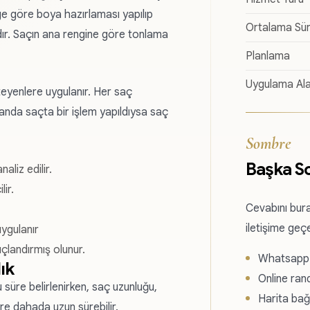
ge göre boya hazırlaması yapılıp
Ortalama Sü
dır. Saçın ana rengine göre tonlama
Planlama
Uygulama Ala
eyenlere uygulanır. Her saç
manda saçta bir işlem yapıldıysa saç
Sombre
Başka S
liz edilir.
ir.
Cevabını bura
iletişime geçe
ygulanır
çlandırmış olunur.
Whatsapp ü
ık
Online ran
süre belirlenirken, saç uzunluğu,
Harita bağl
re dahada uzun sürebilir.