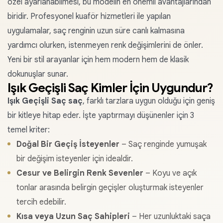
özel ayarlanabilmesi, bu modelin en önemli avantajlarından
biridir. Profesyonel kuaför hizmetleri ile yapılan
uygulamalar, saç renginin uzun süre canlı kalmasına
yardımcı olurken, istenmeyen renk değişimlerini de önler.
Yeni bir stil arayanlar için hem modern hem de klasik
dokunuşlar sunar.
Işık Geçişli Saç Kimler İçin Uygundur?
Işık Geçişli Saç saç
, farklı tarzlara uygun olduğu için geniş
bir kitleye hitap eder. İşte yaptırmayı düşünenler için 3
temel kriter:
Doğal Bir Geçiş İsteyenler
– Saç renginde yumuşak
bir değişim isteyenler için idealdir.
Cesur ve Belirgin Renk Sevenler
– Koyu ve açık
tonlar arasında belirgin geçişler oluşturmak isteyenler
tercih edebilir.
Kısa veya Uzun Saç Sahipleri
– Her uzunluktaki saça